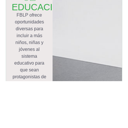
EDUCACIÓN
FBLP ofrece
oportunidades
diversas para
incluir a más
niños, niñas y
jóvenes al
sistema
educativo para
que sean
protagonistas de
la sociedad y
artífices de su
propio destino.
Una
herramienta
para
transformar