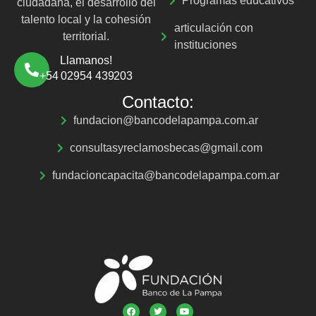
Programas educativos
ciudadana, el desarrollo del
talento local y la cohesión
articulación con
territorial.
instituciones
Llamanos!
+54 02954 439203
Contacto:
fundacion@bancodelapampa.com.ar
consultasyreclamosbecas@gmail.com
fundacioncapacita@bancodelapampa.com.ar