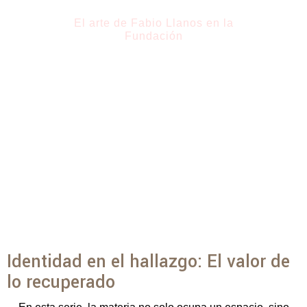
El arte de Fabio Llanos en la
Fundación
La Fundación Banco de La Pampa presenta
"Indómito”
,
una exhibición que, desde nuestra sede central, se
proyecta a todo el territorio provincial mediante esta
plataforma digital. La propuesta de Fabio Llanos se erige
como un testimonio de sensibilidad territorial, donde la
destreza técnica del artista logra una síntesis vital entre el
entorno urbano y la esencia pampeana.
Identidad en el hallazgo: El valor de
lo recuperado