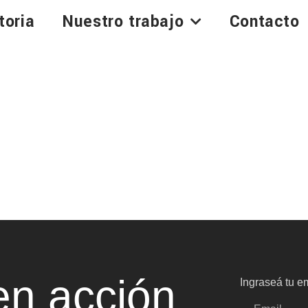
toria
Nuestro trabajo
Contacto
n acción
Ingraseá tu em