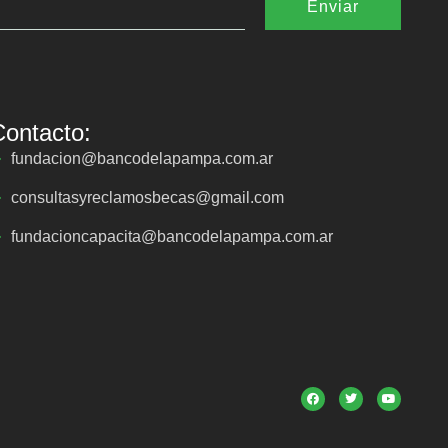
Enviar
Contacto:
fundacion@bancodelapampa.com.ar
consultasyreclamosbecas@gmail.com
fundacioncapacita@bancodelapampa.com.ar