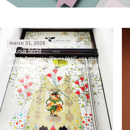
marzo 31, 2026
Pausa fértil
8M en la Fundación: "Pausa fértil", una obra
que transforma nuestra entrada en un espacio
de reflexión Categoría: Cultura / Institucional