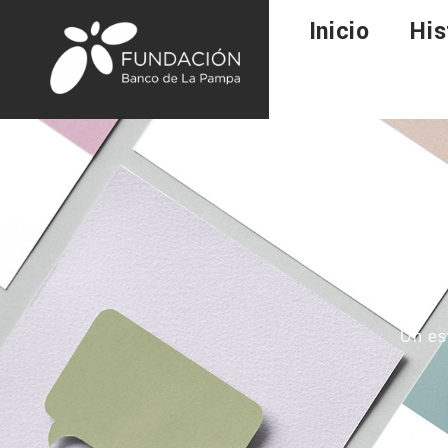
Inicio
His
Un es