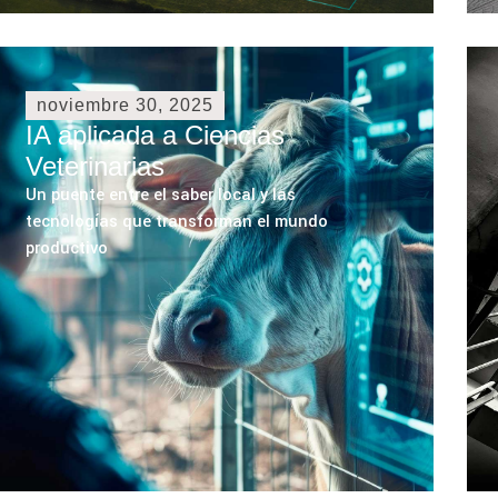
noviembre 30, 2025
IA aplicada a Ciencias
Veterinarias
Un puente entre el saber local y las
tecnologías que transforman el mundo
productivo